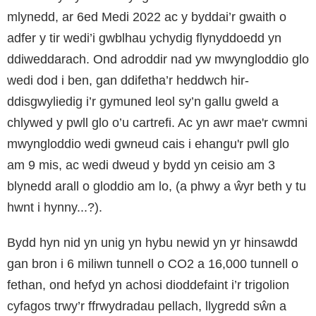
mlynedd, ar 6ed Medi 2022 ac y byddai’r gwaith o
adfer y tir wedi’i gwblhau ychydig flynyddoedd yn
ddiweddarach. Ond adroddir nad yw mwyngloddio glo
wedi dod i ben, gan ddifetha’r heddwch hir-
ddisgwyliedig i’r gymuned leol sy’n gallu gweld a
chlywed y pwll glo o’u cartrefi. Ac yn awr mae'r cwmni
mwyngloddio wedi gwneud cais i ehangu'r pwll glo
am 9 mis, ac wedi dweud y bydd yn ceisio am 3
blynedd arall o gloddio am lo, (a phwy a ŵyr beth y tu
hwnt i hynny...?).
Bydd hyn nid yn unig yn hybu newid yn yr hinsawdd
gan bron i 6 miliwn tunnell o CO2 a 16,000 tunnell o
fethan, ond hefyd yn achosi dioddefaint i’r trigolion
cyfagos trwy’r ffrwydradau pellach, llygredd sŵn a