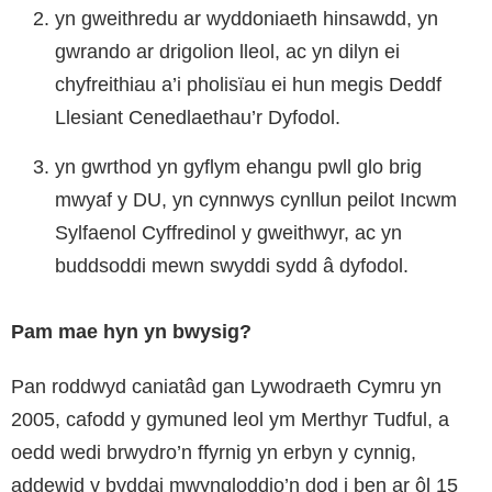
yn gweithredu ar wyddoniaeth hinsawdd, yn
gwrando ar drigolion lleol, ac yn dilyn ei
chyfreithiau a’i pholisïau ei hun megis Deddf
Llesiant Cenedlaethau’r Dyfodol.
yn gwrthod yn gyflym ehangu pwll glo brig
mwyaf y DU, yn cynnwys cynllun peilot Incwm
Sylfaenol Cyffredinol y gweithwyr, ac yn
buddsoddi mewn swyddi sydd â dyfodol.
Pam mae hyn yn bwysig?
Pan roddwyd caniatâd gan Lywodraeth Cymru yn
2005, cafodd y gymuned leol ym Merthyr Tudful, a
oedd wedi brwydro’n ffyrnig yn erbyn y cynnig,
addewid y byddai mwyngloddio’n dod i ben ar ôl 15