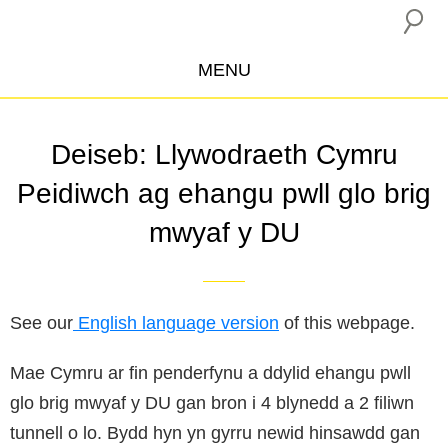
MENU
ABOUT US
Deiseb: Llywodraeth Cymru
CAMPAIGNS
Peidiwch ag ehangu pwll glo brig
INSURANCE BOYCOTT
mwyaf y DU
BLOG
RESOURCES
THE NETWORK
See our
English language version
of this webpage.
DONATE
Mae Cymru ar fin penderfynu a ddylid ehangu pwll
glo brig mwyaf y DU gan bron i 4 blynedd a 2 filiwn
tunnell o lo. Bydd hyn yn gyrru newid hinsawdd gan