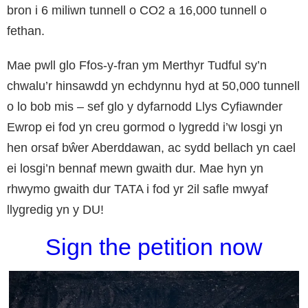
bron i 6 miliwn tunnell o CO2 a 16,000 tunnell o
fethan.
Mae pwll glo Ffos-y-fran ym Merthyr Tudful sy’n
chwalu’r hinsawdd yn echdynnu hyd at 50,000 tunnell
o lo bob mis – sef glo y dyfarnodd Llys Cyfiawnder
Ewrop ei fod yn creu gormod o lygredd i’w losgi yn
hen orsaf bŵer Aberddawan, ac sydd bellach yn cael
ei losgi’n bennaf mewn gwaith dur. Mae hyn yn
rhwymo gwaith dur TATA i fod yr 2il safle mwyaf
llygredig yn y DU!
Sign the petition now