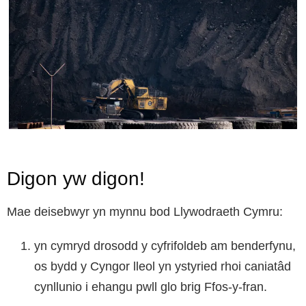
Digon yw digon!
Mae deisebwyr yn mynnu bod Llywodraeth Cymru:
yn cymryd drosodd y cyfrifoldeb am benderfynu,
os bydd y Cyngor lleol yn ystyried rhoi caniatâd
cynllunio i ehangu pwll glo brig Ffos-y-fran.